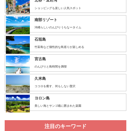
北谷・宜野湾
ショッピングも楽しい人気スポット
南部リゾート
沖縄らしいのんびりうちなータイム
石垣島
竹富島など個性的な島巡りが楽しめる
宮古島
のんびりと島時間を満喫
久米島
ココロを癒す、何もしない贅沢
ヨロン島
美しい海とサンゴ礁に囲まれた楽園
注目のキーワード