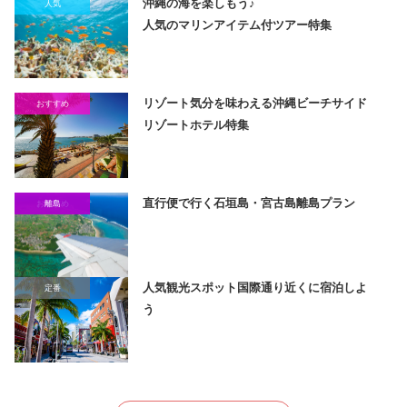
沖縄の海を楽しもう♪
人気
人気のマリンアイテム付ツアー特集
リゾート気分を味わえる沖縄ビーチサイド
おすすめ
リゾートホテル特集
直行便で行く石垣島・宮古島離島プラン
おすすめ
離島
人気観光スポット国際通り近くに宿泊しよ
定番
う