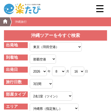
沖縄旅行
沖縄ツアーを今すぐ検索
出発地
到着地
出発日
年
月
日
旅行日数
部屋タイプ
エリア