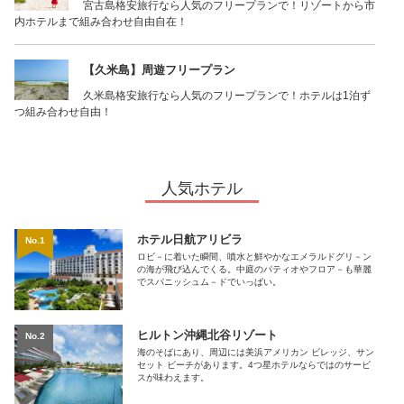
宮古島格安旅行なら人気のフリープランで！リゾートから市
内ホテルまで組み合わせ自由自在！
【久米島】周遊フリープラン
久米島格安旅行なら人気のフリープランで！ホテルは1泊ず
つ組み合わせ自由！
人気ホテル
ホテル日航アリビラ
No.1
ロビ－に着いた瞬間、噴水と鮮やかなエメラルドグリ－ン
の海が飛び込んでくる。中庭のパティオやフロア－も華麗
でスパニッシュム－ドでいっぱい。
ヒルトン沖縄北谷リゾート
No.2
海のそばにあり、周辺には美浜アメリカン ビレッジ、サン
セット ビーチがあります。4つ星ホテルならではのサービ
スが味わえます。