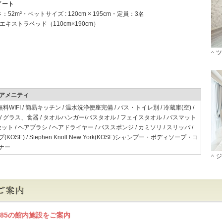
イート
52m²・ベットサイズ : 120cm × 195cm・定員：3名
エキストラベッド（110cm×190cm）
ツ
アメニティ
無料WIFI / 簡易キッチン / 温水洗浄便座完備 / バス・トイレ別 / 冷蔵庫(空) /
/ グラス、食器 / タオルハンガー/バスタオル / フェイスタオル / バスマット
ット / ヘアブラシ / ヘアドライヤー / バススポンジ / カミソリ / スリッパ /
KOSE) / Stephen Knoll New York(KOSE)シャンプー・ボディソープ・コ
ナー
ジ
L385の館内施設をご案内