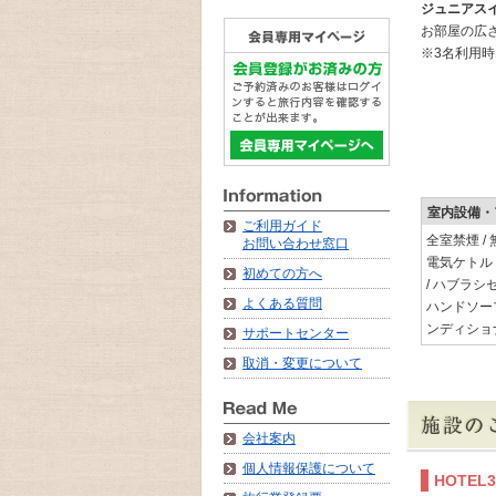
ジュニアス
お部屋の広さ：
※3名利用時
室内設備・
ご利用ガイド
全室禁煙 / 
お問い合わせ窓口
電気ケトル 
初めての方へ
/ ハブラシセ
よくある質問
ハンドソープ(
ンディショ
サポートセンター
取消・変更について
会社案内
個人情報保護について
HOTE