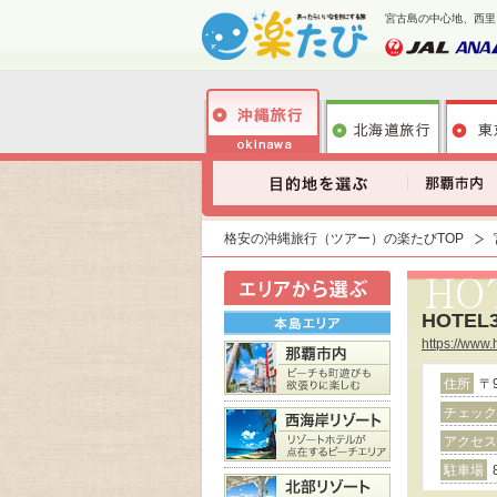
宮古島の中心地、西里に
格安の沖縄旅行（ツアー）の楽たびTOP
HOTEL
https://www.
住所
〒
チェック
アクセス
駐車場