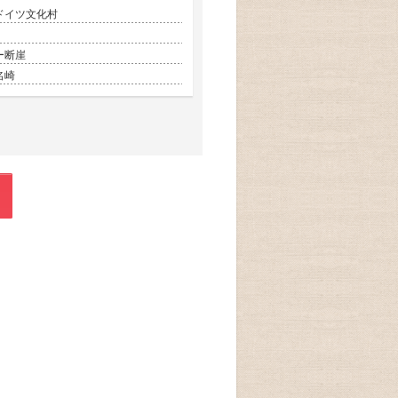
ドイツ文化村
ー断崖
名崎