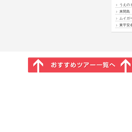
うえの
来間島
ムイガ
東平安