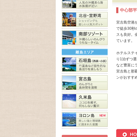
中心部平
宮古島空港
で徒歩30
スも良好。
ています。
ホテルステイ
り1泊ずつ
など豊富に
宮古島と那
ンがおすす
H