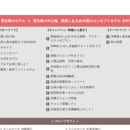
宮古島のホテル
宮古島の中心地、西里にある全38室のコンセプトホテル【HOTE
のキーワード】
【キャンペーン･特集から探す】
【テーマパーク・
際通り目の前
家族旅行におすすめな体験・アクティ
沖縄美ら海水
ビティ付プラン
美ら海水族館まで30分以内
青の洞窟
DMMかりゆし水族館チケット付きプラ
ーチサイド
ン
ーシャンビュー
体験ダイビング付きプラン
ール付きホテル
八重山諸島 日帰り観光
ップルでお得に楽しむ！
石垣島から行く！八重山諸島日帰り観
格重視！格安リゾートホテル
光
那覇1泊&沖縄離島
前後泊那覇市内＋リゾート
お得が盛りだくさん！10大特典付
格安航空券＋ホテル1泊付
沖縄ダイビング特集
チョイス那覇シティ
往復直行便で沖縄離島に行こう！
＝ グループサイト ＝
トラベルサーチ 沖縄旅行
トラベルサーチ 北海道旅行