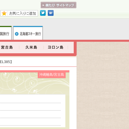
L385】
沖縄離島/宮古島