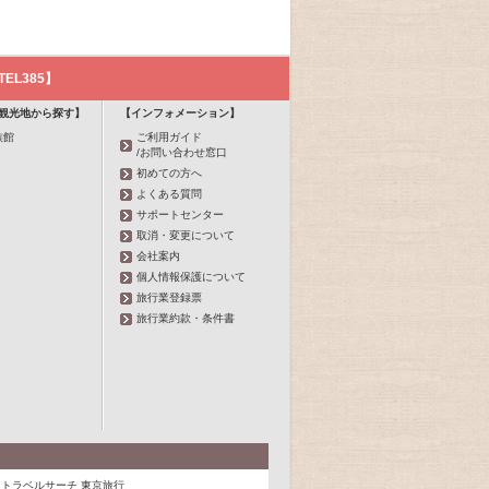
L385】
観光地から探す】
【インフォメーション】
族館
ご利用ガイド
/お問い合わせ窓口
初めての方へ
よくある質問
サポートセンター
取消・変更について
会社案内
個人情報保護について
旅行業登録票
旅行業約款・条件書
トラベルサーチ 東京旅行