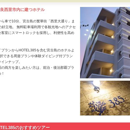
良西里市内に建つホテル
から車で10分、宮古島の繁華街「西里大通り」ま
秒の好立地。 無料駐車場利用で各観光地へのアクセ
全客室にスマートロックを採用し、利便性を高め
プランからHOTEL385を含む宮古島のホテルよ
選択できる周遊プランや体験ダイビング付プラン
ラインナップ。
覇の両方を楽しみたい方は、前泊・後泊那覇プラ
め！
OTEL385のおすすめツアー