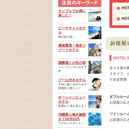
HO
カップルでお得に
楽しむ！
HO
ビーチサイドホテ
ル
海が目の前！
価格重視！格安リ
ゾートホテル
HOTE
国際通りが目の前
ショッピングにおすす
全３８室の
め
３タイプ。
※全室禁煙
プール付きホテル
子供と遊べるからお子
様連れに嬉しい！
ダブルルー
オーシャンビュー
ホテル
お部屋の広さ：
部屋から海が見える！
ツインルー
沖縄美ら海水族館
まで30分以内
お部屋の広さ：
イチオシスポット！