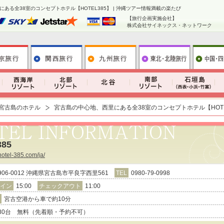
ある全38室のコンセプトホテル【HOTEL385】 | 沖縄ツアー情報満載の楽たび
【旅行企画実施会社】
株式会社サイネックス・ネットワーク
宮古島のホテル
宮古島の中心地、西里にある全38室のコンセプトホテル【HOTE
385
hotel-385.com/ja/
906-0012 沖縄県宮古島市平良字西里561
TEL
0980-79-0998
イン
15:00
チェックアウト
11:00
宮古空港から車で約10分
80台 無料（先着順・予約不可）