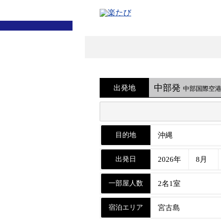
中部発
出発地
中部国際空
目的地
出発日
一部屋人数
宿泊エリア