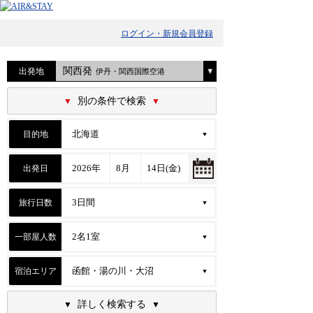
ログイン・新規会員登録
関西発
出発地
伊丹・関西国際空港
別の条件で検索
目的地
出発日
旅行日数
一部屋人数
宿泊エリア
詳しく検索する